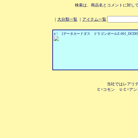
検索は、商品名とコメントに対し
｜
大分類一覧
｜
アイテム一覧
z \
[データカードダス ドラゴンボールZ-001_DCDDB
当社ではレアリ
Ｃ=コモン ＵＣ=アン